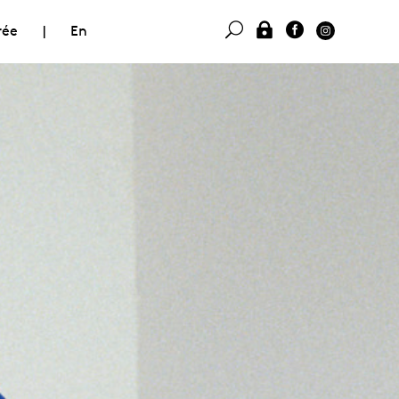
rée
|
En