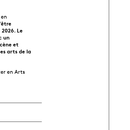
 en
'être
n 2026
Le
.
c un
scène et
s arts de la
er en Arts