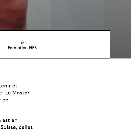
Formation HES
enir et
e. Le Master
e en
 est en
Suisse, celles