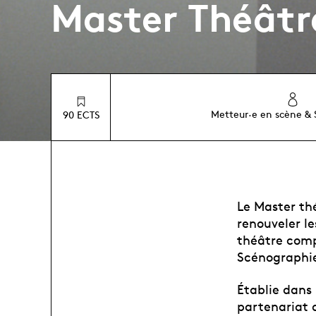
Master Théâtr
Metteur·e en scène &
90 ECTS
Le Master thé
renouveler l
théâtre comp
Scénographie
Établie dans
partenariat a