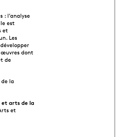
 : l’analyse
le est
s et
un. Les
e développer
s œuvres dont
et de
a
de la
et arts de la
Arts et