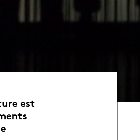
ure est
ements
le