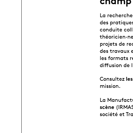
champ 
La recherche
des pratiques
conduite coll
théoricien·n
projets de re
des travaux 
les formats 
diffusion de 
l
es
Consultez
mission
.
La Manufactur
scène
(IRMAS)
société et Tr