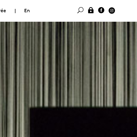
rée
|
En