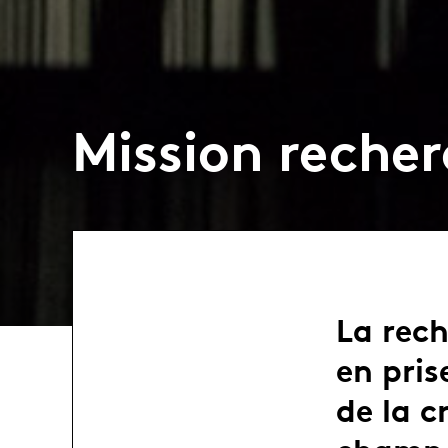
Mission recher
La rec
en pris
de la 