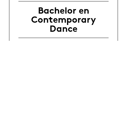
Bachelor en
Contemporary
Dance
Master en Arts
scéniques
Concours
d'entrée
Règlements
Contact