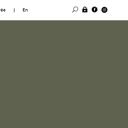
rée
|
En