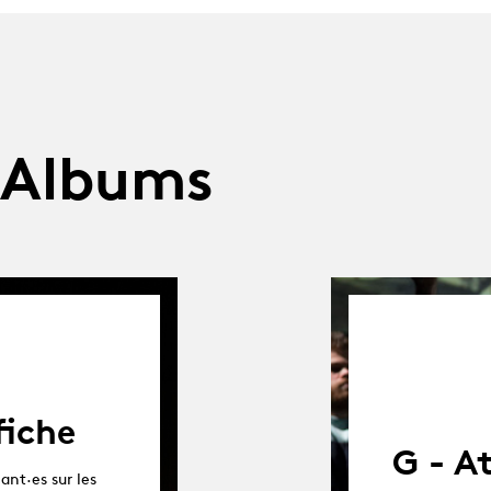
 Albums
fiche
G - A
ant·es sur les