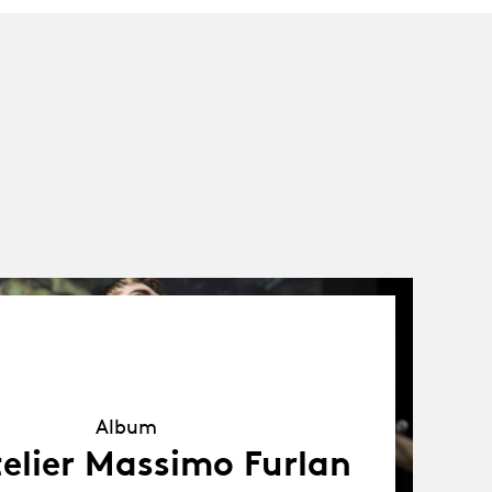
Album
Album
telier Massimo Furlan