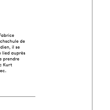
Fabrice
ochschule de
ien, il se
 lied auprès
de prendre
c Kurt
ec.