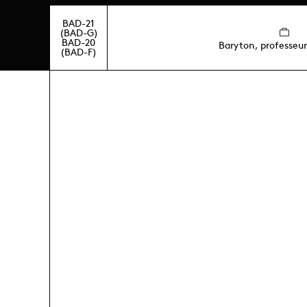
BAD-21
(BAD-G)
BAD-20
Baryton, professeu
(BAD-F)