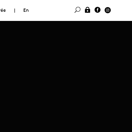
rée
|
En