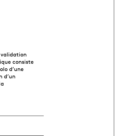
 validation
tique consiste
solo d’une
n d’un
la