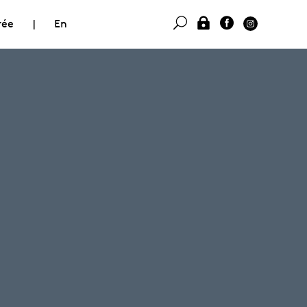
rée
|
En