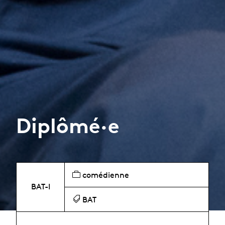
Diplômé·e
comédienne
BAT-I
BAT