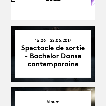
16.06.17
16.06 - 22.06.2017
-
22.06.17
Spectacle de sortie
- Bachelor Danse
contemporaine
Album
Album