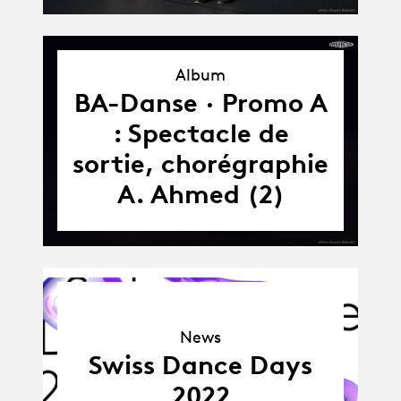
Album
Album
BA-Danse · Promo A
: Spectacle de
sortie, chorégraphie
A. Ahmed (2)
News
News
Swiss Dance Days
2022