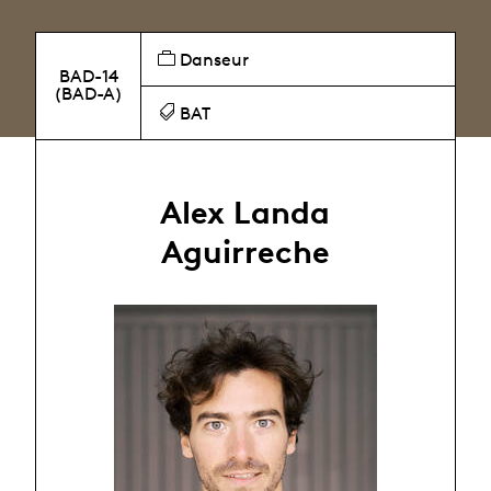
Danseur
BAD-14
(BAD-A)
BAT
Alex Landa
Aguirreche