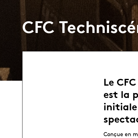
CFC Techniscé
Le CFC 
est la 
initial
spectac
Conçue en mo