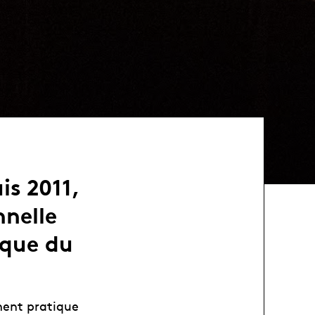
is 2011,
nnelle
ique du
ment pratique