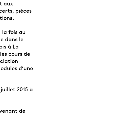
t aux
certs, pièces
tions.
la fois au
ce dans le
ois à La
les cours de
ociation
modules d’une
uillet 2015 à
ovenant de