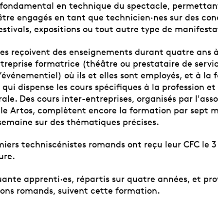
 fondamental en technique du spectacle, permettan
’être engagés en tant que technicien·nes sur des con
estivals, expositions ou tout autre type de manifesta
·es reçoivent des enseignements durant quatre ans à 
treprise formatrice (théâtre ou prestataire de servi
événementiel) où ils et elles sont employés, et à la f
ui dispense les cours spécifiques à la profession et 
ale. Des cours inter-entreprises, organisés par l'ass
lle Artos, complètent encore la formation par sept 
semaine sur des thématiques précises.
iers techniscénistes romands ont reçu leur CFC le 3 j
ure.
uante apprenti·es, répartis sur quatre années, et pr
tons romands, suivent cette formation.