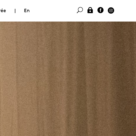
rée
|
En