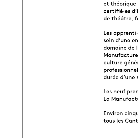
et théorique
certifié·es d
de théâtre, f
Les apprenti
sein d’une en
domaine de l’
Manufacture q
culture génér
professionne
durée d’une 
Les neuf prem
La Manufact
Environ cinq
tous les Can