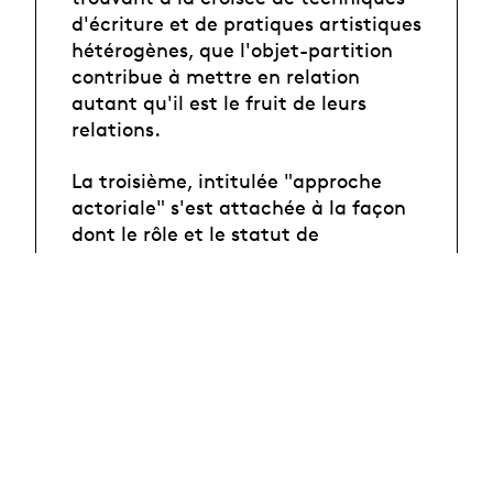
d'écriture et de pratiques artistiques
hétérogènes, que l'objet-partition
contribue à mettre en relation
autant qu'il est le fruit de leurs
relations.
La troisième, intitulée "approche
actoriale" s'est attachée à la façon
dont le rôle et le statut de
l'interprète sont affectés, modifiés
ou déplacés par l'objet et/ou le
concept de partition, mais aussi, de
réfléchir aux renouvellements de
vocabulaire que ces mutations
appellent.