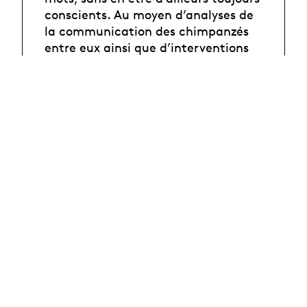
conscients. Au moyen d’analyses de
la communication des chimpanzés
entre eux ainsi que d’interventions
télévisées de femmes et d'hommes
politiques, ce travail cherche à
proposer une grammaire corporelle
étoffée pour l’acteur et à découvrir
comment parle tout ce qui se tait.
Équipes
Partage des
résultats