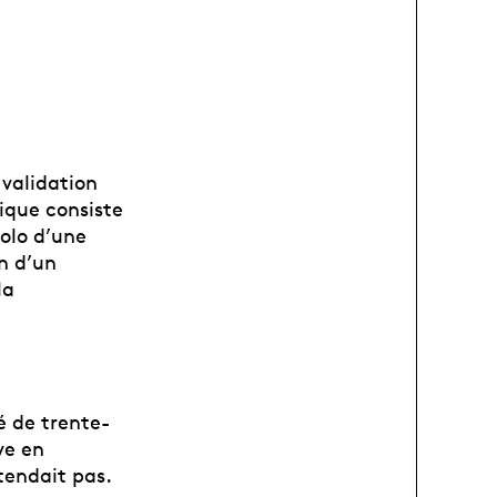
 validation
tique consiste
solo d’une
n d’un
la
gé de trente-
ve en
tendait pas.