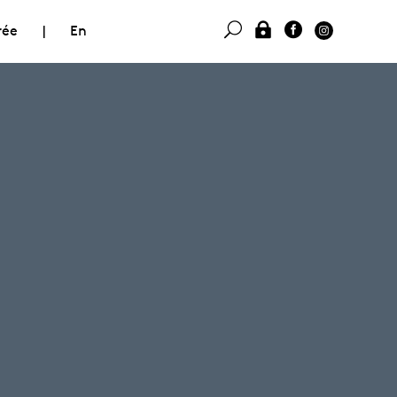
rée
|
En