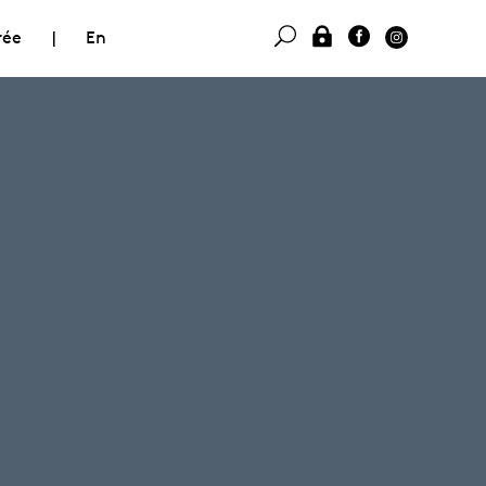
rée
|
En