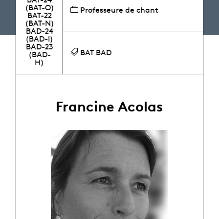
(BAT-O)
Professeure de chant
BAT-22
(BAT-N)
BAD-24
(BAD-I)
BAD-23
BAT BAD
(BAD-
H)
Francine Acolas