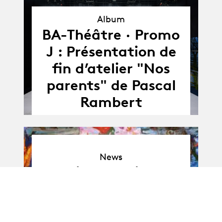
Album
BA-Théâtre · Promo
Album
J : Présentation de
fin d’atelier "Nos
parents" de Pascal
Rambert
News
News
Festival d'Avignon
2019 : diplômé·es à
l'affiche