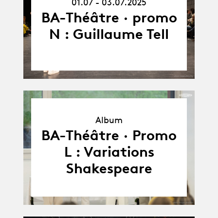
01.07 - 03.07.2025
03.07.25
BA-Théâtre · promo
N : Guillaume Tell
Album
Album
BA-Théâtre · Promo
L : Variations
Shakespeare