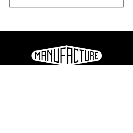
La Manufacture - Haute école des arts de la scène
Lausanne, Suisse
+41 21 557 41 60,
contact@manufacture.ch