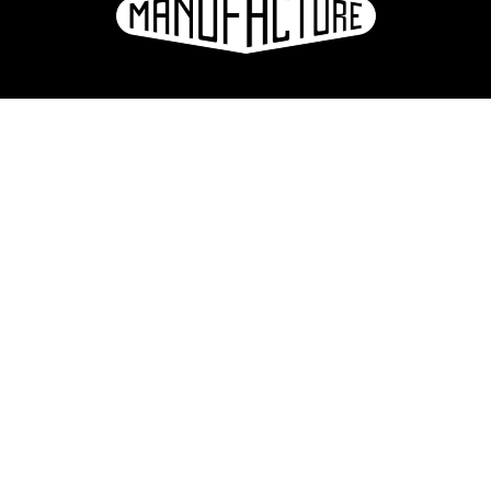
La Manufacture - Haute école des arts de la scène
Lausanne, Suisse
+41 21 557 41 60,
contact@manufacture.ch
S'inscrire à la newsletter