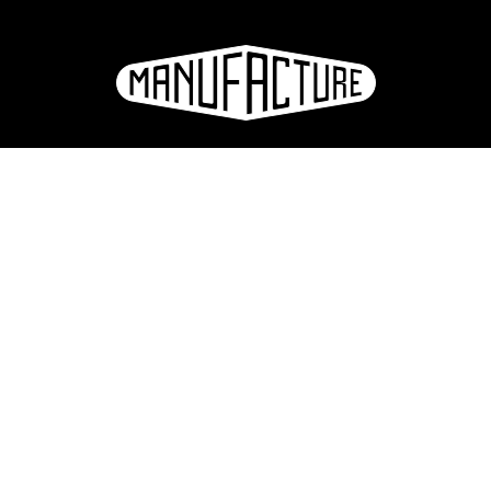
La Manufacture - Haute école des arts de la scène
Lausanne, Suisse
+41 21 557 41 60,
contact@manufacture.ch