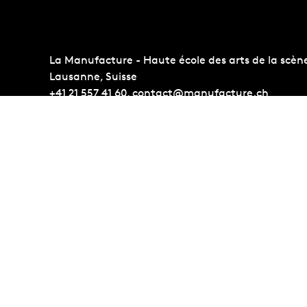
La Manufacture - Haute école des arts de la scèn
Lausanne, Suisse
+41 21 557 41 60,
contact@manufacture.ch
Concours d'entrée
Administr
Conditions d'admission
Albums p
Étudiant·es