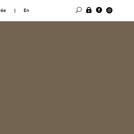
rée
|
En