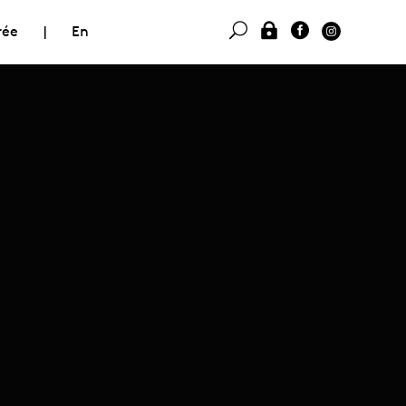
rée
|
En