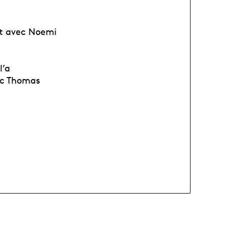
et avec Noemi
l’a
vec Thomas