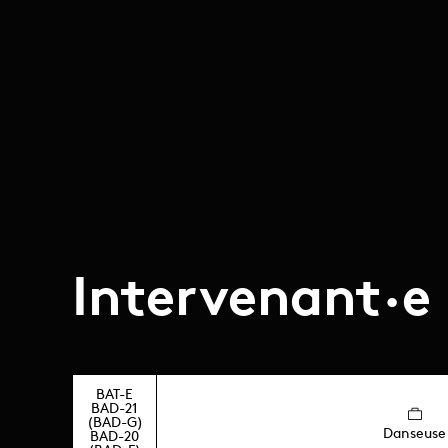
Intervenant·e
BAT-E
BAD-21
(BAD-G)
Danseuse
BAD-20