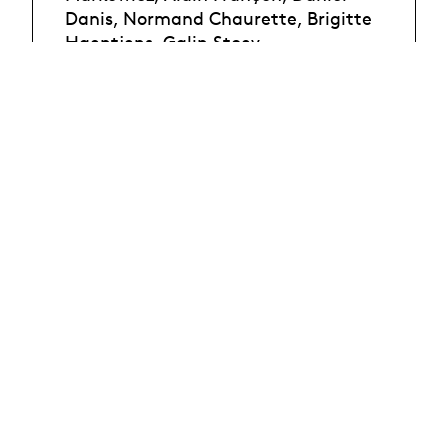
Danis, Normand Chaurette, Brigitte
Haentjens, Galin Stoev.
people