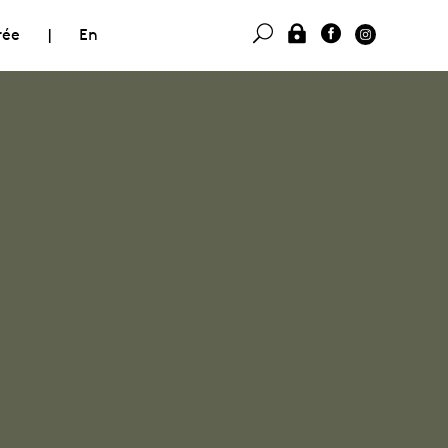
rée
|
En