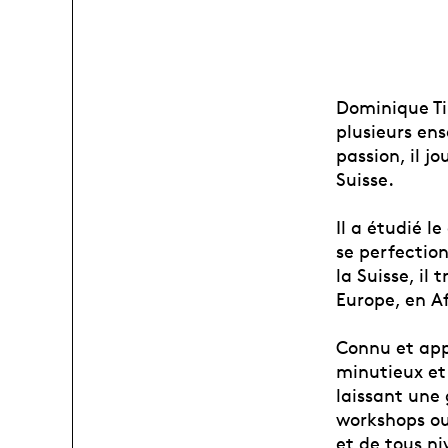
Dominique Til
plusieurs en
passion, il j
Suisse.
Il a étudié l
se perfection
la Suisse, il
Europe, en Af
Connu et appr
minutieux et
laissant une
workshops ou 
et de tous ni