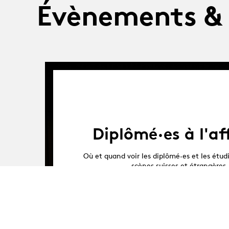
Évènements &
Diplômé·es à l'af
Où et quand voir les diplômé·es et les étudi
scènes suisses et étrangères
(liste évolutive et non-exhausti