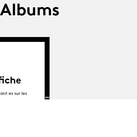
 Albums
fiche
ant·es sur les
ve)