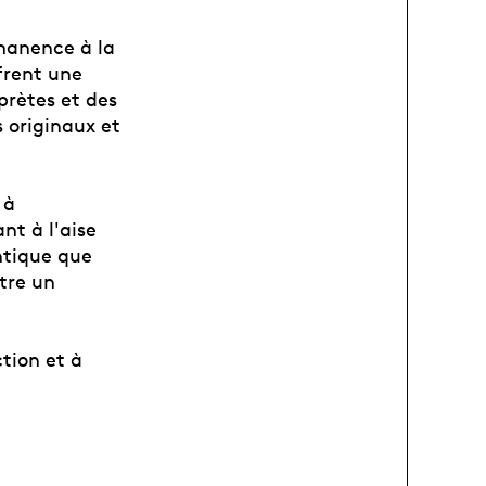
rmanence à la
frent une
rprètes et des
 originaux et
 à
nt à l'aise
ntique que
être un
ction et à