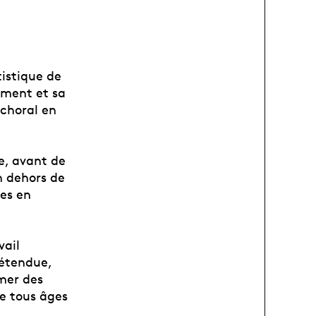
tistique de
ement et sa
 choral en
e, avant de
n dehors de
tes en
vail
étendue,
imer des
de tous âges