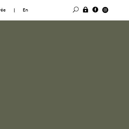
rée
|
En