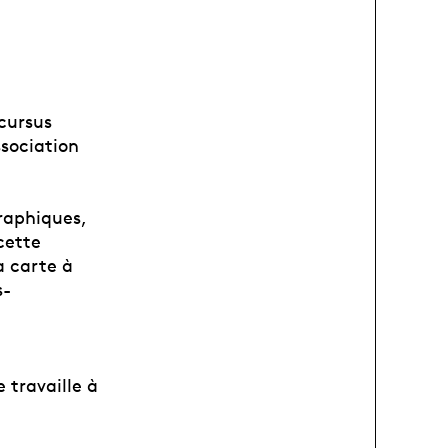
 cursus
ssociation
raphiques,
cette
a carte à
s-
 travaille à