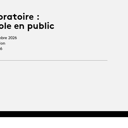
oratoire :
ole en public
mbre 2026
lon
26