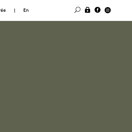
rée
|
En