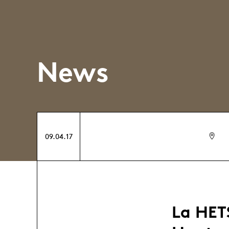
News
09.04.17
La HET