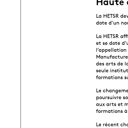
Haute é
La HETSR dev
dote d'un no
La HETSR aff
et se dote d
l’appellatio
Manufacture 
des arts de l
seule instit
formations s
Le changemen
poursuivre s
aux arts et 
formations à
Le récent c