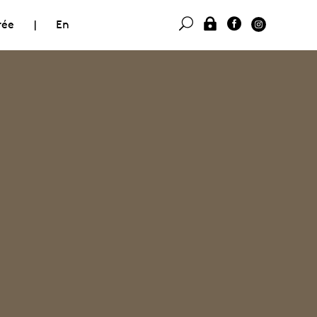
rée
|
En