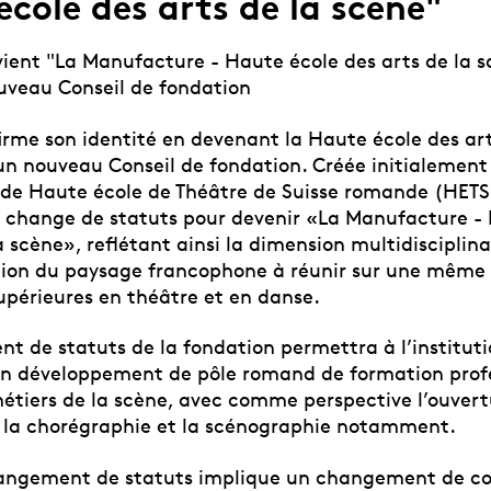
cole des arts de la scène"
ient "La Manufacture - Haute école des arts de la s
uveau Conseil de fondation
irme son identité en devenant la Haute école des art
’un nouveau Conseil de fondation. Créée initialement
n de Haute école de Théâtre de Suisse romande (HETS
change de statuts pour devenir «La Manufacture -
a scène», reflétant ainsi la dimension multidisciplinai
ution du paysage francophone à réunir sur une même 
upérieures en théâtre et en danse.
t de statuts de la fondation permettra à l’institut
on développement de pôle romand de formation profe
métiers de la scène, avec comme perspective l’ouvert
 la chorégraphie et la scénographie notamment.
hangement de statuts implique un changement de c