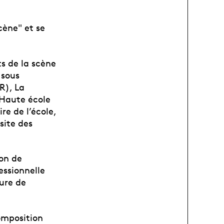
cène" et se
s de la scène
 sous
R), La
 Haute école
re de l’école,
site des
ion de
ssionnelle
ure de
omposition