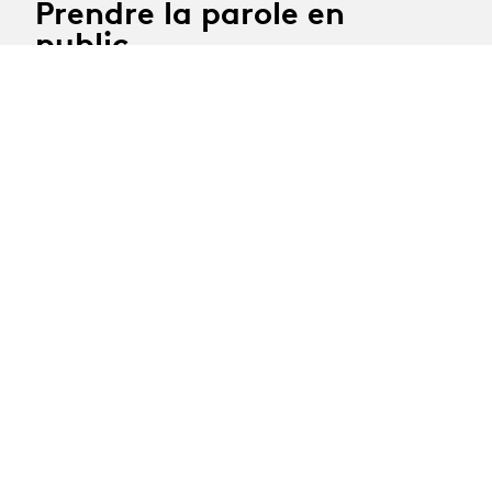
Prendre la parole en
public
Lundi 2, mardi 3 et lundi 23 novembre 2026
Coach/comédienne : Mélanie Foulon
Délai d'inscription : 12 octobre 2026
Toutes les formations