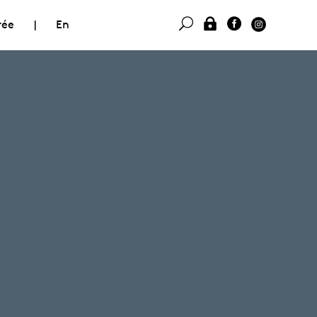
rée
|
En