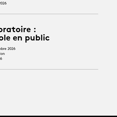
2026
oratoire :
ole en public
mbre 2026
lon
26