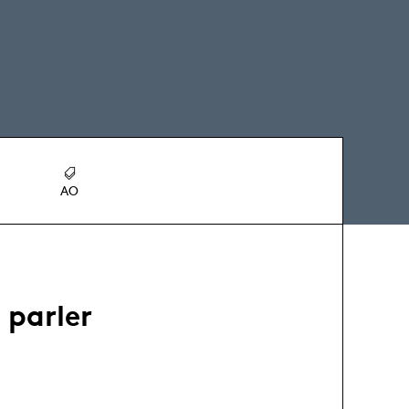
AO
 parler