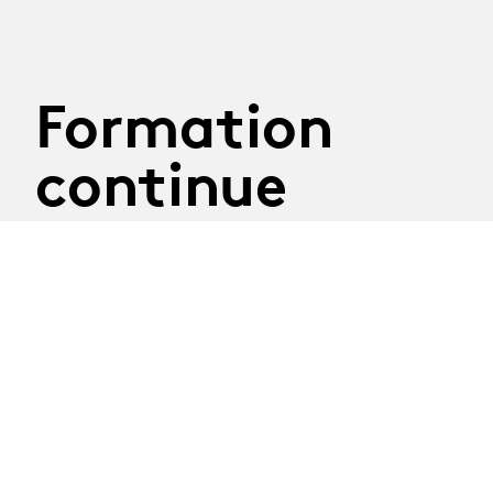
Formation
continue
29.09.2026
Atelier Construire son
discours
Mardi 29 septembre 2026
Atelier mené par la journaliste Nathalie Randin
Délai d'inscription : 8 septembre 2026