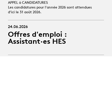
APPEL à CANDIDATURES
Les candidatures pour l'année 2026 sont attendues
d'ici le 31 août 2026.
24.06.2026
Offres d'emploi :
Assistant·es HES
19.10.2026
Stage découverte des
arts scéniques
Public : jeunes de 14 à 16 ans
Activité : semaine de pratique du théâtre et de la
danse
Période : 19 au 23 octobre 2026 (vacances scolaires
d'automne)