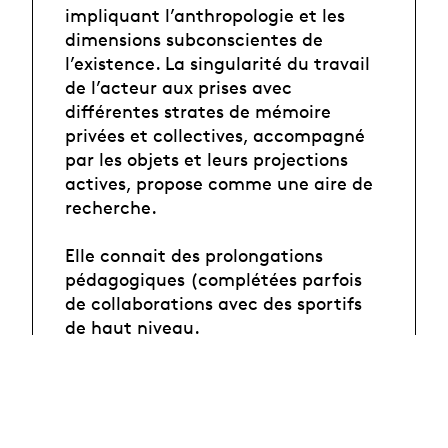
impliquant l’anthropologie et les
dimensions subconscientes de
l’existence. La singularité du travail
de l’acteur aux prises avec
différentes strates de mémoire
privées et collectives, accompagné
par les objets et leurs projections
actives, propose comme une aire de
recherche.
Elle connait des prolongations
pédagogiques (complétées parfois
de collaborations avec des sportifs
de haut niveau.
Ainsi Bruno Meyssat enseigne dans
les écoles d’acteur·rice·s du TNB
(Rennes) du TNS (Strasbourg), de la
Comédie de Saint-Étienne, à
l’ENSATT (Lyon) et à la Manufacture