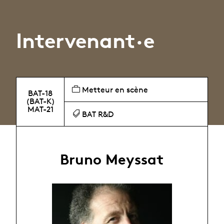
Intervenant·e
Metteur en scène
BAT-18
(BAT-K)
MAT-21
BAT R&D
Bruno Meyssat