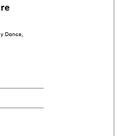
1re
ry Dance,