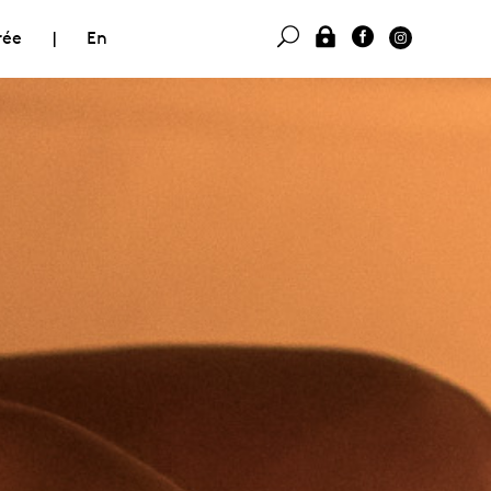
rée
|
En