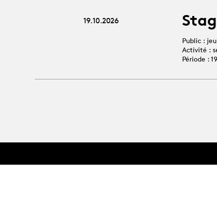
Stag
19.10.2026
Public : je
Activité :
Période : 