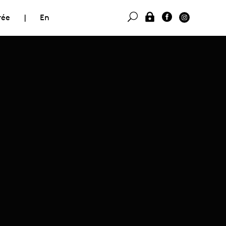
rée
|
En