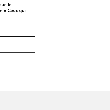
oue le
lm « Ceux qui