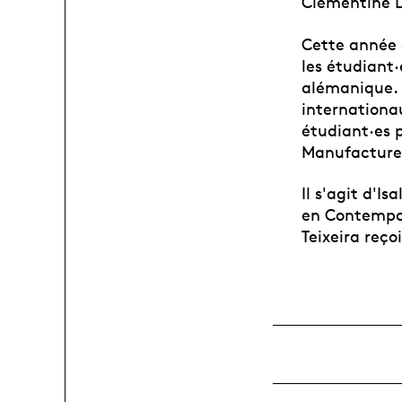
Clémentine L
Cette année 
les étudiant
alémanique. L
internationau
étudiant·es 
Manufacture,
Il s'agit d'I
en Contempo
Teixeira reço