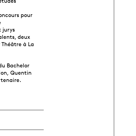
'études
concours pour
e
 jurys
alents, deux
 Théâtre à La
 du Bachelor
ion,
Quentin
rtenaire.