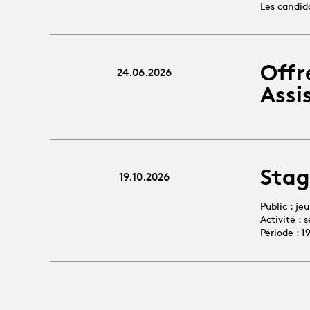
Les candid
Offr
24.06.2026
Assi
Stag
19.10.2026
Public : je
Activité :
Période : 