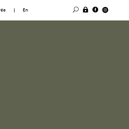
rée
|
En