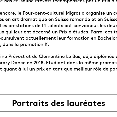
e Bas et Isaline Prévost récompensées par un Prix d
encore, le Pour-cent-culturel Migros a organisé un 
·es en art dramatique en Suisse romande et en Suiss
es prestations de 14 talents ont convaincus les deux
x qui leur ont décerné un Prix d'études. Parmi ces t
poursuivent actuellement leur formation en Bachelor
 dans la promotion K.
saline Prévost et de Clémentine Le Bas, déjà diplômée
rary Dance en 2018. Etudiant dans la même promot
it quant à lui un prix en tant que meilleur rôle de pa
Portraits des lauréates