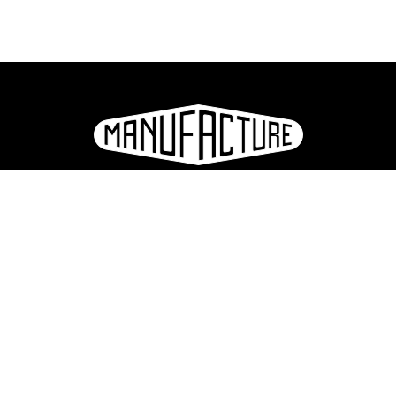
La Manufacture - Haute école des arts de la scène
Lausanne, Suisse
+41 21 557 41 60,
contact@manufacture.ch