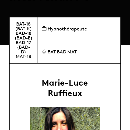
BAT-18
(BAT-K)
Hypnothérapeute
BAD-18
(BAD-E)
BAD-17
(BAD-
D)
BAT BAD MAT
MAT-18
Marie-Luce
Ruffieux