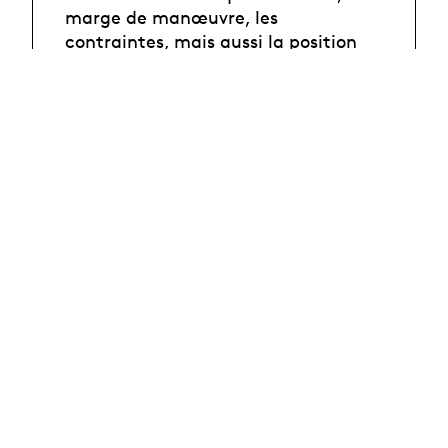
marge de manœuvre, les
contraintes, mais aussi la position
du meneur de jeu dans les jeux de
rôle, constituent des axes pertinents
à étudier afin de les transposer au
théâtre.
Photo : Alain Borek
Équipe
En savoir plus
Partage des