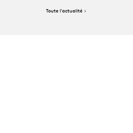
Toute l'actualité
La Manufacture - Haute école des arts de la scène
Lausanne, Suisse
+41 21 557 41 60,
contact@manufacture.ch