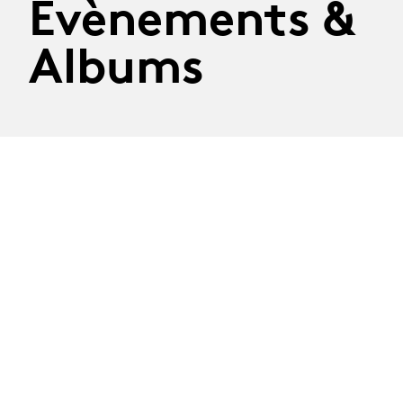
Évènements &
Albums
Album
Album
MA-Théâtre · MAT-
19 : Staging an
audience