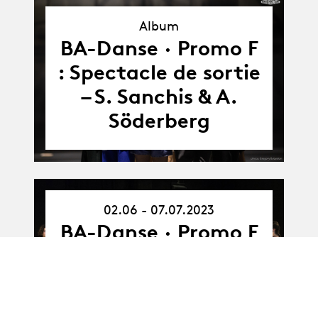
Album
Album
BA-Danse · Promo F
: Spectacle de sortie
– S. Sanchis & A.
Söderberg
02.06 - 07.07.2023
02.06.23
-
BA-Danse · Promo F
07.07.23
: Spectacle de sortie
– S. Sanchis & A.
Söderberg