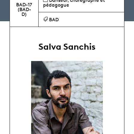
Danseur, chorégraphe et
BAD-17
pédagogue
(BAD-
D)
BAD
Salva Sanchis