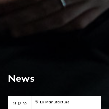
News
La Manufacture
15.12.20
-