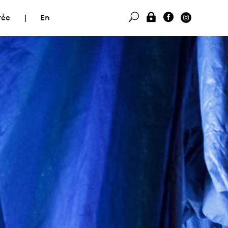
rée
|
En