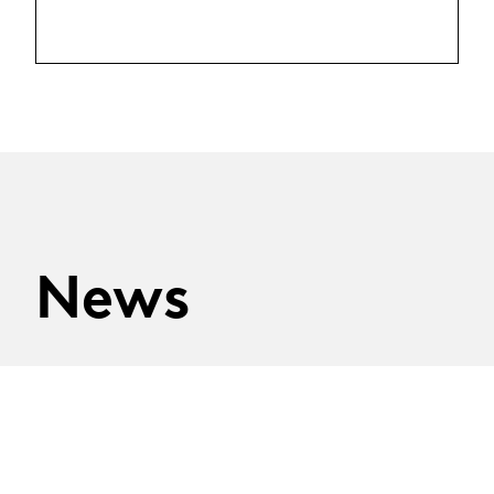
News
25.03.2026
Prix Tremplin Leenaards /
Manufacture 2026