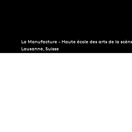
La Manufacture - Haute école des arts de la scèn
Lausanne, Suisse
+41 21 557 41 60,
contact@manufacture.ch
Concours d'entrée
Administr
Conditions d'admission
Albums p
Étudiant·es