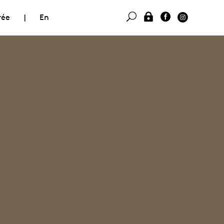
rée
|
En