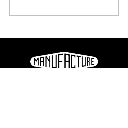
La Manufacture - Haute école des arts de la scène
Lausanne, Suisse
+41 21 557 41 60,
contact@manufacture.ch