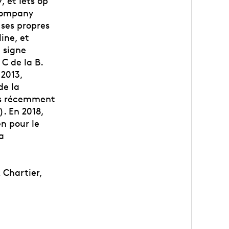
, et Iets op
dcompany
 ses propres
line, et
e signe
C de la B.
 2013,
de la
us récemment
. En 2018,
n pour le
a
 Chartier,