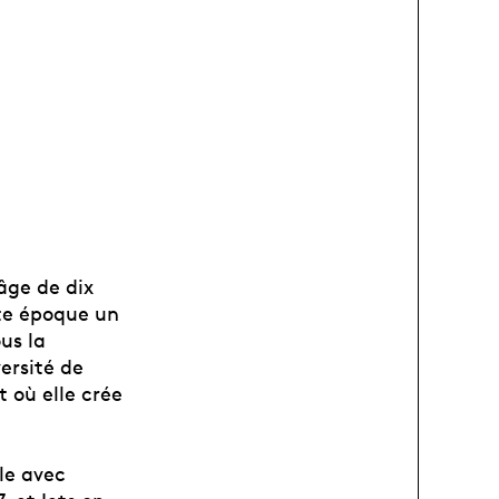
âge de dix
tte époque un
us la
ersité de
 où elle crée
lle avec