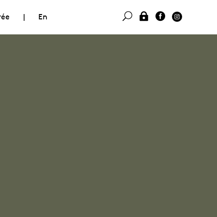
rée
|
En