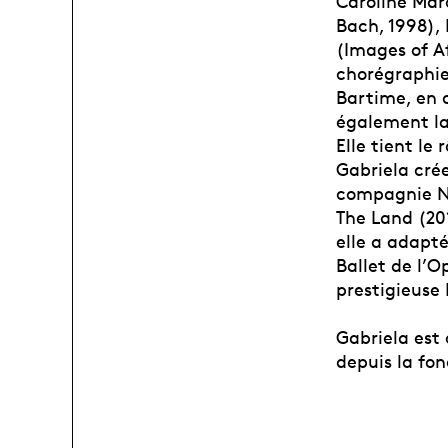
Caroline Marc
Bach, 1998),
(Images of Af
chorégraphies
Bartime, en c
également la 
Elle tient le 
Gabriela crée
compagnie Ne
The Land (20
elle a adapt
Ballet de l’O
prestigieuse
Gabriela est 
depuis la fo