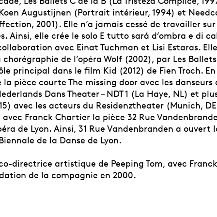
adé, Les Ballets C de la B (La Tristeza Complice, 1997
 Koen Augustijnen (Portrait intérieur, 1994) et Nee
fection, 2001). Elle n’a jamais cessé de travailler sur
. Ainsi, elle crée le solo E tutto sará d’ombra e di ca
ollaboration avec Einat Tuchman et Lisi Estaras. Ell
chorégraphie de l’opéra Wolf (2002), par Les Ballets 
rôle principal dans le film Kid (2012) de Fien Troch. En
 la pièce courte The missing door avec les danseurs 
derlands Dans Theater – NDT 1 (La Haye, NL) et pl
15) avec les acteurs du Residenztheater (Munich, DE)
é avec Franck Chartier la pièce 32 Rue Vandenbrande
péra de Lyon. Ainsi, 31 Rue Vandenbranden a ouvert l
 Biennale de la Danse de Lyon.
co-directrice artistique de Peeping Tom, avec Franck
ndation de la compagnie en 2000.