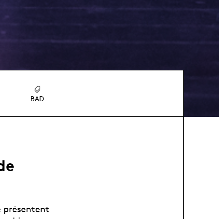
BAD
de
e présentent