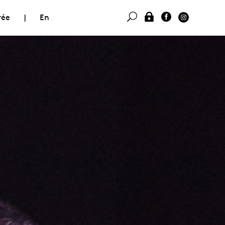
rée
|
En