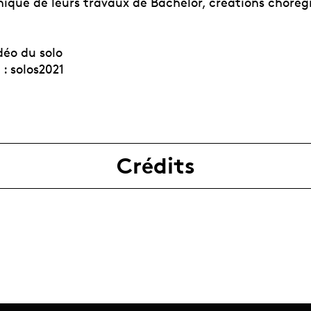
énique de leurs travaux de Bachelor, créations choré
déo du solo
: solos2021
Crédits