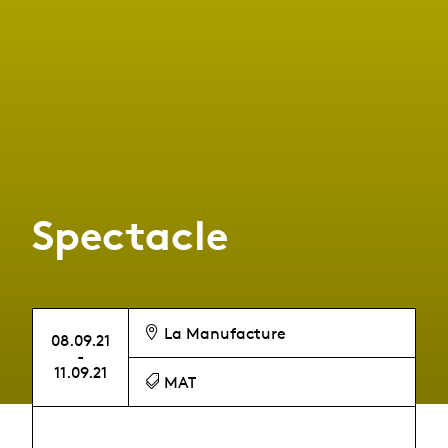
Spectacle
La Manufacture
08.09.21
-
11.09.21
MAT