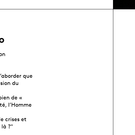
o
ton
n’aborder que
nsion du
bien de «
dité, l’Homme
e crises et
 là ?"