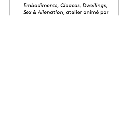
Embodiments, Cloacas, Dwellings,
Sex & Alienation
, atelier animé par
Tamara Alegre et
Elie Autin
Programme et
billetterie