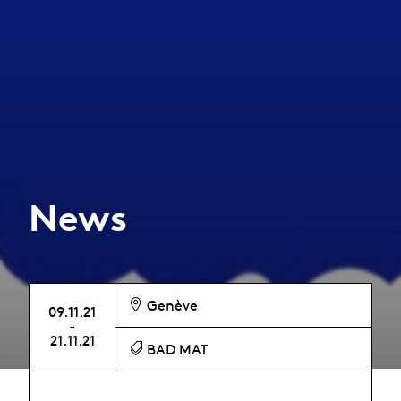
News
Genève
09.11.21
-
21.11.21
BAD MAT