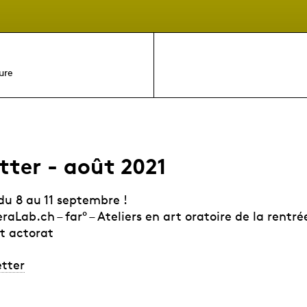
ure
tter - août 2021
du 8 au 11 septembre !
raLab.ch – far° – Ateliers en art oratoire de la rentrée
et actorat
etter