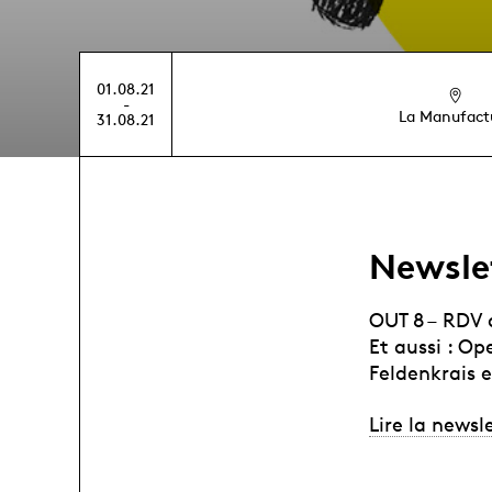
01.08.21
-
La Manufact
31.08.21
Newsle
OUT 8 – RDV 
Et aussi : Ope
Feldenkrais 
Lire la newsl