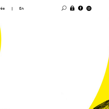
rée
|
En