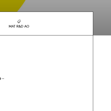
MAT R&D AO
 –