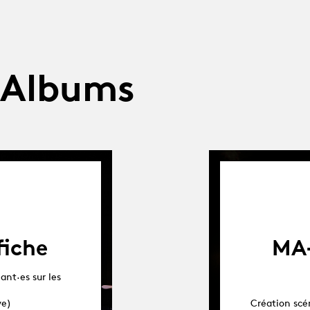
 Albums
fiche
MA-
ant·es sur les
ve)
Création scé