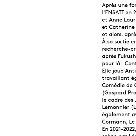
Après une fo
l'ENSATT en 2
et Anne Laur
et Catherine 
et alors, apr
À sa sortie e
recherche-cr
après Fukush
pour là – Con
Elle joue Ant
travaillant 
Comédie de G
(Gaspard Pro
le cadre des
Lemonnier (L
également av
Cormann, Le 
En 2021-2022