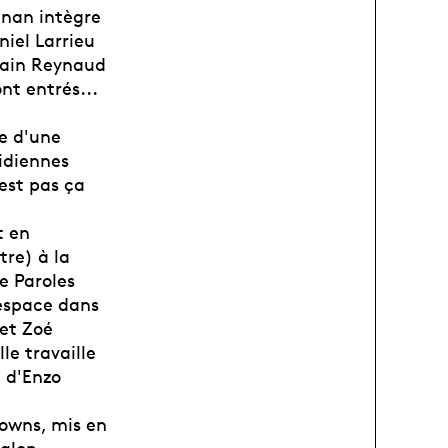
gnan intègre
niel Larrieu
lain Reynaud
nt entrés...
.
re d'une
tidiennes
est pas ça
t en
tre) à la
e Paroles
 espace dans
 et Zoé
e travaille
 d'Enzo
lowns, mis en