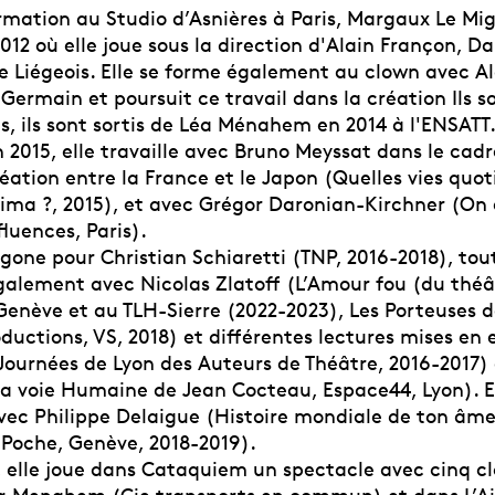
rmation au Studio d’Asnières à Paris, Margaux Le Mi
012 où elle joue sous la direction d'Alain Françon, Da
e Liégeois. Elle se forme également au clown avec A
Germain et poursuit ce travail dans la création Ils so
ès, ils sont sortis de Léa Ménahem en 2014 à l'ENSATT
n 2015, elle travaille avec Bruno Meyssat dans le cad
éation entre la France et le Japon (Quelles vies quo
ima ?, 2015), et avec Grégor Daronian-Kirchner (On 
fluences, Paris).
igone pour Christian Schiaretti (TNP, 2016-2018), tou
également avec Nicolas Zlatoff (L’Amour fou (du théâ
enève et au TLH-Sierre (2022-2023), Les Porteuses d
ductions, VS, 2018) et différentes lectures mises en
 Journées de Lyon des Auteurs de Théâtre, 2016-2017)
a voie Humaine de Jean Cocteau, Espace44, Lyon). Ell
ec Philippe Delaigue (Histoire mondiale de ton âme
Poche, Genève, 2018-2019).
, elle joue dans Cataquiem un spectacle avec cinq c