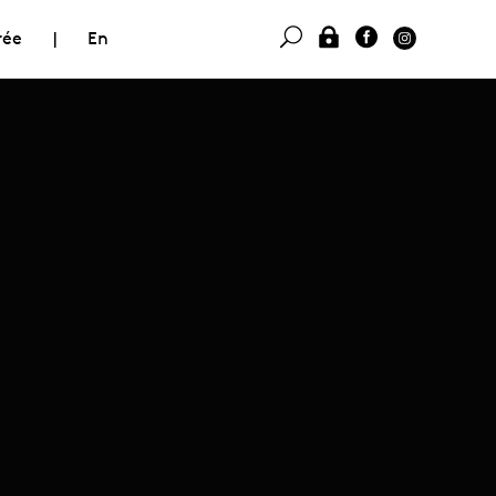
rée
|
En