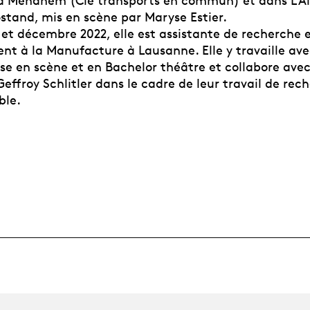
a Menahem (Cie transports en commun) et dans L’A
tand, mis en scène par Maryse Estier.
 et décembre 2022, elle est assistante de recherche 
t à la Manufacture à Lausanne. Elle y travaille avec
se en scène et en Bachelor théâtre et collabore avec
Geffroy Schlitler dans le cadre de leur travail de rec
ble.