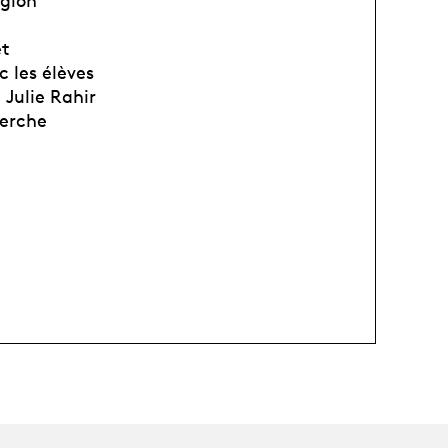
iglon
et
 les élèves
 Julie Rahir
herche